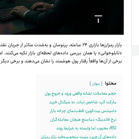
بازار رمزارزها بازاری ۲۴ ساعته، پرنوسان و به‌شدت متاثر
«تابلوخوانی» یا همان بررسی داده‌های لحظه‌ای بازار تکیه می‌کنند.
برخی از آن‌ها واقعاً رفتار پول هوشمند را نشان می‌دهند و برخی دیگ
محتوا
پنهان
حجم معاملات؛ نشانه واقعی ورود و خروج پول
مارکت کپ؛ شاخص ثبات، نه سیگنال خرید
دامیننس بیت‌کوین؛ قطب‌نمای چرخه بازار
نرخ فاندینگ؛ دماسنج هیجان معامله‌گران
RSI؛ محبوب اما وابسته به شرایط روند
داده‌های آن‌چین؛ مزیت منحصربه‌فرد بازار رمزارز