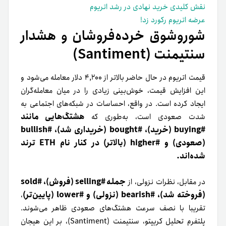
نقش کلیدی خرید نهادی در رشد اتریوم
عرضه اتریوم رکورد زد!
شوروشوق خرده‌فروشان و هشدار
سنتیمنت (Santiment)
قیمت اتریوم در حال حاضر بالاتر از ۴,۲۰۰ دلار معامله می‌شود و
این افزایش قیمت، خوش‌بینی زیادی را در میان معامله‌گران
ایجاد کرده است. در واقع، احساسات در شبکه‌های اجتماعی به
هشتگ‌هایی مانند
شدت صعودی است، به‌طوری که
#buying (خرید)، #bought (خریداری شد)، #bullish
(صعودی) و #higher (بالاتر) در کنار نام ETH ترند
شده‌اند.
جمله #selling (فروش)، #sold
در مقابل، نظرات نزولی، از
(فروخته شد)، #bearish (نزولی) و #lower (پایین‌تر)
،
تقریبا با نصف سرعت هشتگ‌های صعودی ظاهر می‌شوند.
پلتفرم تحلیل کریپتو، سنتیمنت (Santiment)، بر این هیجان