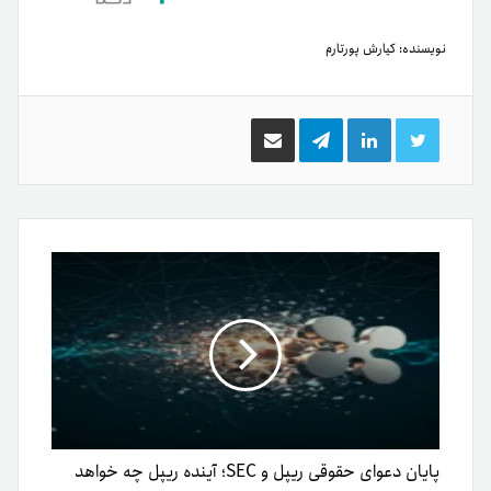
نویسنده:
کیارش پورتارم
توییتر
لینکدین
تلگرام
اشتراک
گذاری
از
طریق
ایمیل
پایان دعوای حقوقی ریپل و SEC؛ آینده ریپل چه خواهد