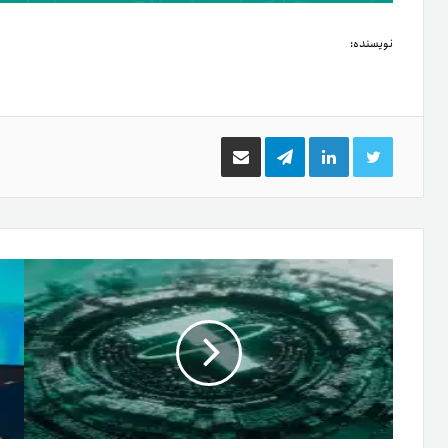
نویسنده:
توییتر
لینکدین
تلگرام
اشتراک
گذاری
از
طریق
ایمیل