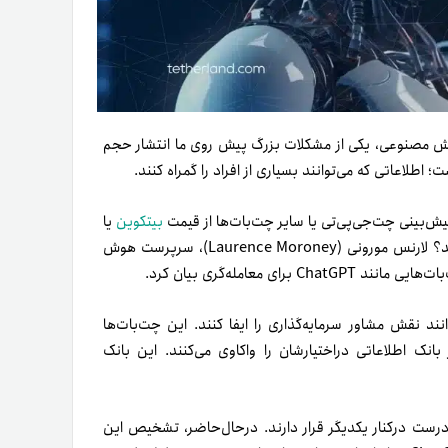
 مصنوعی، یکی از مشکلات بزرگ پیش روی ما انتشار حجم
 پیش‌بینی چت‌جی‌پی‌تی یا سایر چت‌بات‌ها از قیمت
بیتکوین
یا
سایر رمزارزها هستند. آیا این ابزارها برای معامله‌کردن مطمئن هستند؟ لارنس مورونی (Laurence Moroney)، سرپرست هوش
 معامله‌گری بیان کرد.
د نقش مشاور سرمایه‌گذاری را ایفا کنند. این چت‌بات‌ها
ک اطلاعاتی در‌اختیارشان را واکاوی می‌کنند. این بانک
رست درکنار یکدیگر قرار دارند. در‌حال‌حاضر، تشخیص این