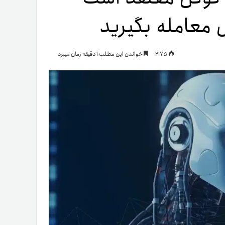
یمات
2175
خواندن این مطلب 1 دقیقه زمان میبرد
ج