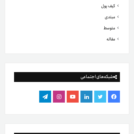
کیف پول
مبتدی
متوسط
مقاله
شبکه‌های اجتماعی
فیس
توییتر
لینکدین
یوتیوب
اینستاگرام
تلگرام
بوک