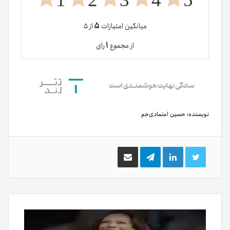
۵
میانگین امتیازات
از ۵
۱
از مجموع
رای
نویسنده:
حسین اعتمادی‌جم
توییتر
لینکدین
تلگرام
اشتراک
گذاری
از
طریق
ایمیل