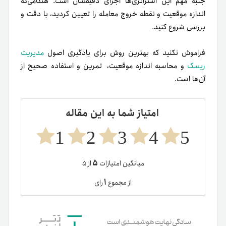
امتیاز شما به این مقاله
1
2
3
4
5
۵
میانگین امتیازات
از ۵
۱
از مجموع
رای
نویسنده:
حسین اعتمادی‌جم
معامله، ترید، تریدر، اندازه موقعیت
توییتر
لینکدین
تلگرام
اشتراک