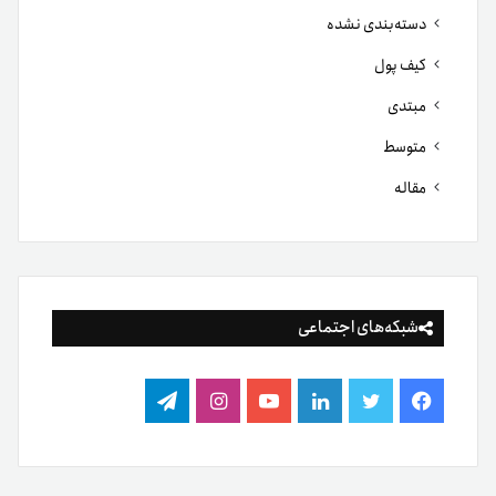
شبکه‌های اجتماعی
فیس
توییتر
لینکدین
یوتیوب
اینستاگرام
تلگرام
بوک
آخرین مطالب
۵ اتفاق مهم بازار رمزارز در هفته گذشته که نباید از دست بدهید
چه بر سر دوج کوین آمده است؟ بررسی دلایل افت محبوب‌ترین
میم‌کوین بازار