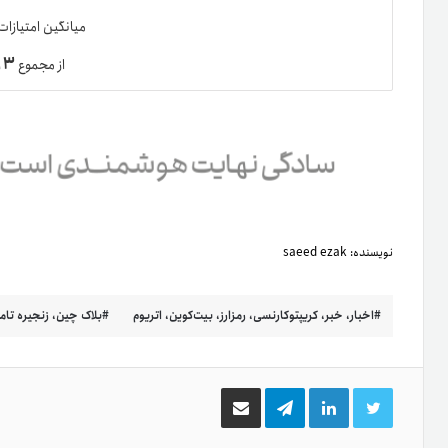
میانگین امتیازا
۳
از مجموع
ر
نویسنده:
saeed ezak
اخبار، خبر، کریپتوکارنسی، رمزارز، بیت‌کوین، اتریوم
بلاک چین، زنجیره تامی
توییتر
لینکدین
تلگرام
اشتراک
گذاری
از