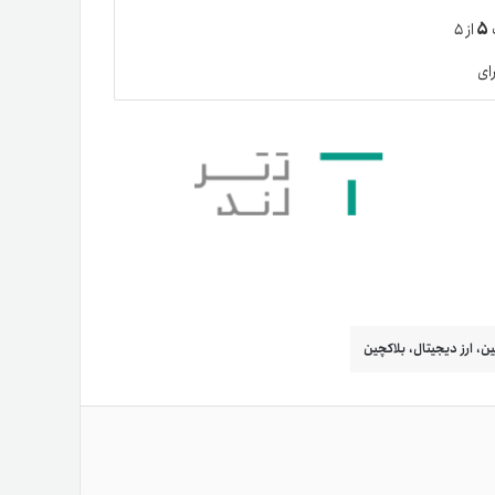
۵
ت
از ۵
ای
ن، ارز دیجیتال، بلاکچین