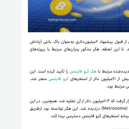
هکری که صرافی غیرمتمرکز کرو فایننس را هدف قرار داده بود، پس از قبول پیشنهاد ۷میلیون‌دلاری به‌عنوان باگ بانتی (پاداش
. تا این لحظه، هکر مذکور رمزارزهای مرتبط با پروژه‌های
دیده‌شده مرتبط با
هک کرو فایننس
را تأیید کرده است. این
کرو فایننس
منجر شد.
درکنار الکمیکس، استخر pETH-ETH از پروتکل JPEG’d نیز هدف قرار گرفت که ۱۱.۴‌میلیون دلار از آن تخلیه شد. همچنین، در این
حملات بیش از ۱.۶‌میلیون دلار از استخر sETH-ETH پروتکل مترونوم (Metronome) دزدیده شد. این هکر توانسته بود از‌طریق
 سرمایه استخرهای کرو فایننس دسترسی پیدا کند.