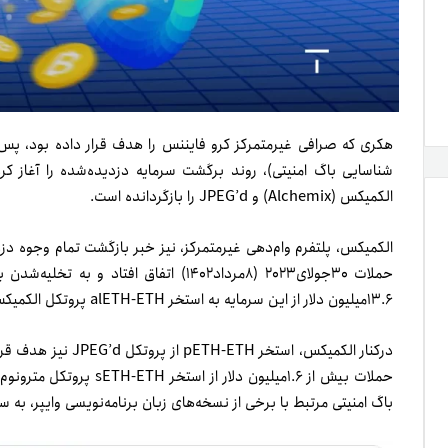
شناسایی باگ امنیتی)، روند برگشت سرمایه دزدیده‌شده را آغاز کرد
الکمیکس (Alchemix) و JPEG’d را بازگردانده است.
الکمیکس، پلتفرم وام‌دهی غیرمتمرکز، نیز خبر بازگشت تمام وجوه دز
حملات ۳۰‌جولای۲۰۲۳ (۸‌مرداد۱۴۰۲) اتفاق افتاد و به تخلیه‌شدن بیش از ۶۱‌میلیون دلار از استخرهای
۱۳.۶میلیون دلار از این سرمایه به استخر alETH-ETH پروتکل الکمیکس مرتبط بود.
باگ امنیتی مرتبط با برخی از نسخه‌های زبان برنامه‌نویسی وایپر، به