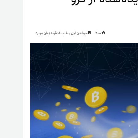
یمات
760
خواندن این مطلب 1 دقیقه زمان میبرد
ج