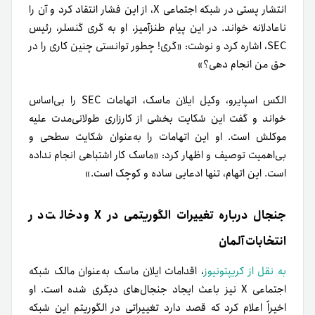
انتشار پستی در شبکه اجتماعی X، از این فشار انتقاد کرد و آن را
ناعادلانه خواند. در این پیام طنزآمیز، او به گری گنسلر، رئیس
SEC، اشاره کرد و نوشت: «گری! چطور توانستی چنین کاری را در
حق من انجام دهی؟»
الکس اسپایرو، وکیل ایلان ماسک، اتهامات SEC را بی‌اساس
خواند و گفت این شکایت بخشی از کارزاری طولانی‌مدت علیه
موکلش است. او این اتهامات را به‌عنوان شکایت سطحی و
بی‌اهمیت توصیف و اظهار کرد: «ماسک کار اشتباهی انجام نداده
است. این اتهام، تنها ادعایی ساده و کوچک است.»
جنجال درباره تغییرات الگوریتمی در X و دخالت در
انتخابات آلمان
به نقل از کریپتونیوز
، اقدامات ایلان ماسک به‌عنوان مالک شبکه
اجتماعی X نیز باعث ایجاد جنجال‌های دیگری شده است. او
اخیراً اعلام کرد که قصد دارد تغییراتی در الگوریتم این شبکه