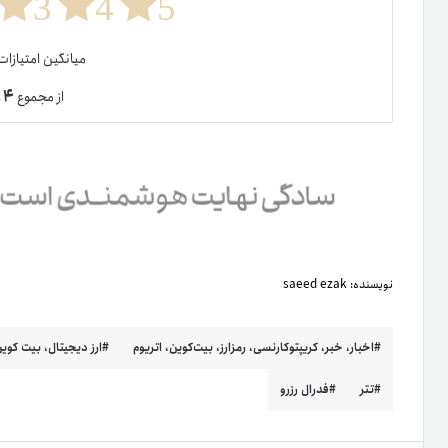
3
4
5
میانگین امتیازا
۴
از مجموع
ر
نویسنده:
saeed ezak
اخبار، خبر، کریپتوکارنسی، رمزارز، بیت‌کوین، اتریوم
ارز دیجیتال، بیت کوین
تتر
فدرال رزرو