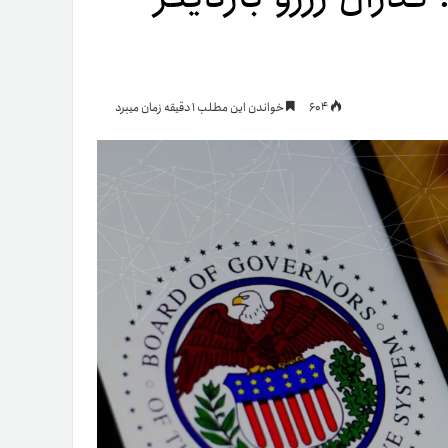
یمات
604
خواندن این مطلب 1 دقیقه زمان میبرد
ج