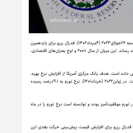
نرخ بهره آمریکا به بیشترین میزان خود در ۲۳ سال اخیر رسید. چهارشنبه ۲۶‌جولای۲۰۲۳ (۴‌مرداد۱۴۰۲)، فدرال رزرو برای یازدهمین
بار متوالی نرخ بهره را ۰.۲۵‌درصد افزایش داد و به بیش از ۵.۲۵درصد رساند. این میزان از سال ۲۰۰۸ و اوج بحران‌های اقتصادی،
ایش داده است. هدف بانک مرکزی آمریکا از افزایش نرخ بهره،
مهار تورم افسارگسیخته‌ای‌ است که گریبان‌گیر اقتصاد آمریکا شده است. در ژوئن‌۲۰۲۲ (خرداد‌۱۴۰۱)، نرخ تورم به ۹.۱‌درصد رسیده
ورم موفقیت‌آمیز بوده و توانسته است نرخ تورم را در ماه
اخص‌های تعیین‌کننده فدرال رزرو برای افزایش قیمت، پیش‌بینی حرکت بعدی این