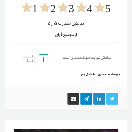
1
2
3
4
5
۵
میانگین امتیازات
از ۵
۱
از مجموع
رای
نویسنده:
حسین اعتمادی‌جم
توییتر
لینکدین
تلگرام
اشتراک
گذاری
از
طریق
ایمیل