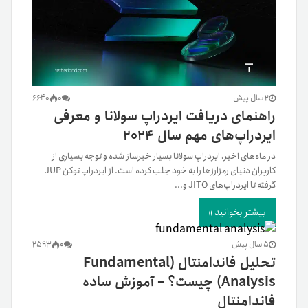
2 سال پیش
0
6640
راهنمای دریافت ایردراپ‌ سولانا و معرفی
ایردراپ‌های مهم‌ سال ۲۰۲۴
در ماه‌های اخیر، ایردراپ سولانا بسیار خبرساز شده‌ و توجه بسیاری از
کاربران دنیای رمزارزها را به خود جلب کرده‌ است. از ایردراپ توکن JUP
گرفته تا ایردراپ‌های JITO و...
بیشتر بخوانید »
5 سال پیش
0
2593
تحلیل فاندامنتال (Fundamental
Analysis) چیست؟ – آموزش ساده
فاندامنتال