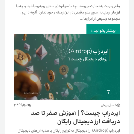
وقتی نوبت به تجارت می‌رسد، چه با سهام‌های سنتی روبه‌رو باشید و چه با
ارزهای رمزپایه، هیچ علم دقیقی در این زمینه وجود ندارد. آنچه داریم،
مجموعه وسیعی از ابزارها...
بیشتر بخوانید »
5 سال پیش
0
3899
ایردراپ چیست؟ | آموزش صفر تا صد
دریافت ارز دیجیتال رایگان
ایردراپ (Airdrop) ارز دیجیتال به توزیع رایگان یا هدیه ارزهای دیجیتال