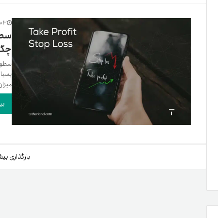
تنظ
3 سال پیش
سطح
چگو
خرو
بسیار
میزان
بی
بارگذاری بیش