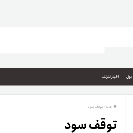
اعتبار خرید کالا
پاداش کیف‌پول تومانی
پول
اخبار تترلند
گیفت کارت
زبا
مهر تترلند
خانه
/
توقف سود
مشخ
توقف سود
حسا