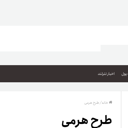
اعتبار خرید کالا
پاداش کیف‌پول تومانی
پول
اخبار تترلند
گیفت کارت
زبا
مهر تترلند
خانه
/
طرح هرمی
مشخ
طرح هرمی
حسا