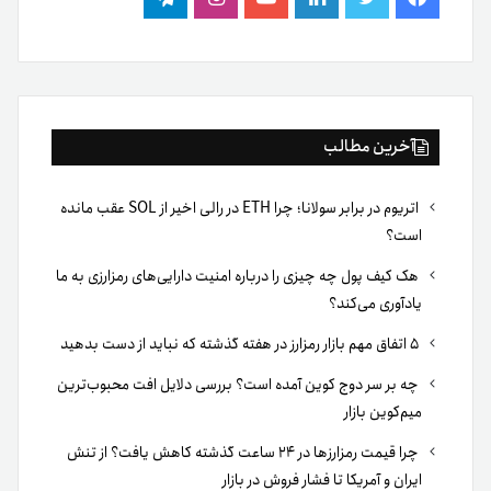
فیس
توییتر
لینکدین
یوتیوب
اینستاگرام
تلگرام
بوک
آخرین مطالب
اتریوم در برابر سولانا؛ چرا ETH در رالی اخیر از SOL عقب مانده
است؟
هک کیف پول چه چیزی را درباره امنیت دارایی‌های رمزارزی به ما
یادآوری می‌کند؟
۵ اتفاق مهم بازار رمزارز در هفته گذشته که نباید از دست بدهید
چه بر سر دوج کوین آمده است؟ بررسی دلایل افت محبوب‌ترین
میم‌کوین بازار
چرا قیمت رمزارزها در ۲۴ ساعت گذشته کاهش یافت؟ از تنش
ایران و آمریکا تا فشار فروش در بازار