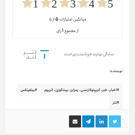
1
2
3
4
5
۵
میانگین امتیازات
از ۵
۱
از مجموع
رای
نویسنده:
اخبار، خبر، کریپتوکارنسی، رمزارز، بیت‌کوین، اتریوم
بیتفینکس
تتر
توییتر
لینکدین
تلگرام
اشتراک
گذاری
از