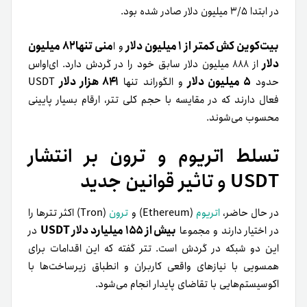
در ابتدا ۳/۵ میلیون دلار صادر شده بود.
بیت‌کوین کش کمتر از ۱ میلیون دلار
منی تنها ۸۲ میلیون
و ا
دلار
از ۸۸۸ میلیون دلار سابق خود را در گردش دارد. ای‌اواس
۵ میلیون دلار
۸۴۱ هزار دلار
حدود
و الگوراند تنها
USDT
فعال دارند که در مقایسه با حجم کلی تتر، ارقام بسیار پایینی
محسوب می‌شوند.
تسلط اتریوم و ترون بر انتشار
USDT و تاثیر قوانین جدید
در حال حاضر،
اتریوم
(Ethereum) و
ترون
(Tron) اکثر تترها را
بیش از ۱۵۵ میلیارد دلار USDT
در اختیار دارند و مجموعا
در
این دو شبکه در گردش است. تتر گفته که این اقدامات برای
همسویی با نیازهای واقعی کاربران و انطباق زیرساخت‌ها با
اکوسیستم‌هایی با تقاضای پایدار انجام می‌شود.