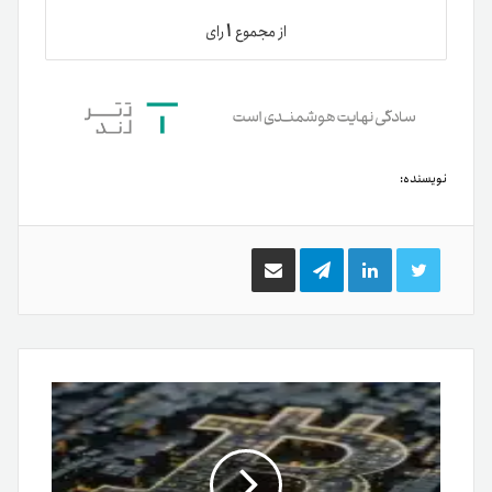
۱
از مجموع
رای
نویسنده:
توییتر
لینکدین
تلگرام
اشتراک
گذاری
از
طریق
ایمیل