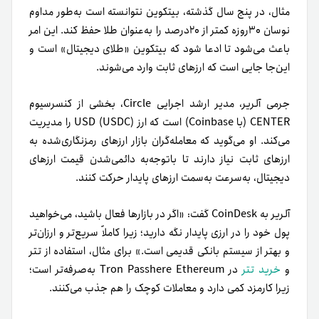
مثال، در پنج سال گذشته، بیتکوین نتوانسته است به‌طور مداوم
نوسان ۳۰روزه کمتر از ۲۰درصد را به‌عنوان طلا حفظ کند. این امر
باعث می‌شود تا ادعا شود که بیتکوین «طلای دیجیتال» است و
این‌جا جایی است که ارزهای ثابت وارد می‌شوند.
جرمی آلریر، مدیر ارشد اجرایی Circle، بخشی از کنسرسیوم
CENTER (با Coinbase) است که ارز USD (USDC) را مدیریت
می‌کند. او می‌گوید که معامله‌گران بازار ارزهای رمزنگاری‌شده به
ارزهای ثابت نیاز دارند تا با‌توجه‌به دائمی‌شدن قیمت ارزهای
دیجیتال، به‌سرعت به‌سمت ارزهای پایدار حرکت کنند.
آلریر به CoinDesk گفت: «اگر در بازارها فعال باشید، می‌خواهید
پول خود را در ارزی پایدار نگه دارید؛ زیرا كاملاً سریع‌تر‌ و ارزان‌تر
و بهتر از سیستم بانكی قدیمی است.» برای مثال، استفاده از تتر
و
خرید تتر
در Tron Passhere Ethereum به‌صرفه‌تر است؛
زیرا کارمزد کمی دارد و معاملات کوچک را هم جذب می‌کنند.