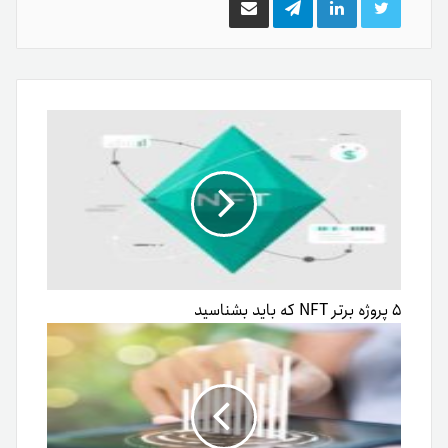
توییتر
لینکدین
تلگرام
اشتراک
گذاری
از
طریق
ایمیل
۵ پروژه برتر NFT که باید بشناسید