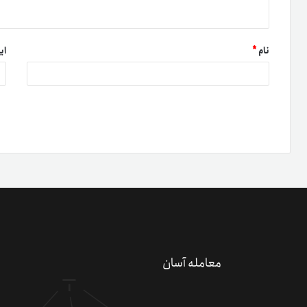
نام
*
ای
دعو
کسب 
کد 
معامله آسان