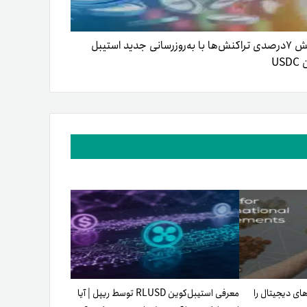
کاهش ۷درصدی تراکنش‌ها با به‌روزرسانی جدید استیبل
US
رزهای دیجیتال را
معرفی استیبل‌کوین RLUSD توسط ریپل | آیا