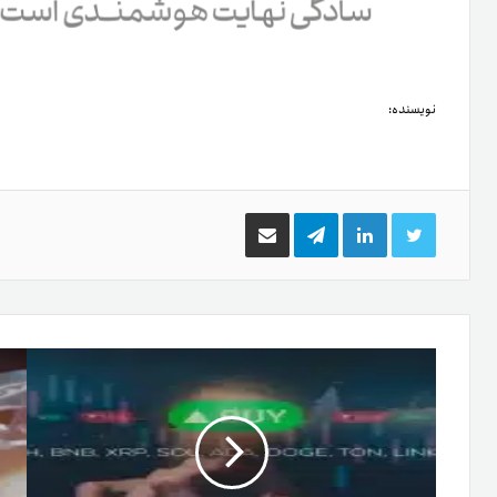
نویسنده:
توییتر
لینکدین
تلگرام
اشتراک
گذاری
از
طریق
ایمیل