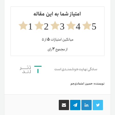
امتیاز شما به این مقاله
1
2
3
4
5
۵
میانگین امتیازات
از ۵
۲
از مجموع
رای
نویسنده:
حسین اعتمادی‌جم
توییتر
لینکدین
تلگرام
اشتراک
گذاری
از