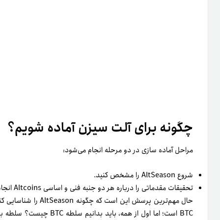
شروع AltSeason را مشخص کنید.
تحقیقات مقدماتی را درباره هر دو جنبه فنی و اساسی Altcoins انجام داده‌اید که بیشترین افزایش ارزش را دارند.
BTC است؛ اما اول از همه، با
فروش آن دراختیار دارد، چه ارتباطی با آلت سیزن دارد؟
همان‌طور‌که در نمودار بالا مشاهده می‌کنید، در‌می‌یابید که آلت 
افزایش است که به‌عنوان بزرگ‌ترین آلت سیزن در‌حال‌حاضر شناخته م
سرمایه آلت کوین، این به‌معنای افزایشی مهم است: همان آلت سیزن!
بر اساس مشاهدات می‌توان این قانون را بیان کرد: «وقتی تسلط بیت
افزایش سرمایه‌گذاری در Altcoins و درنتیجه ایجاد AltSeason منجر می‌شود.»