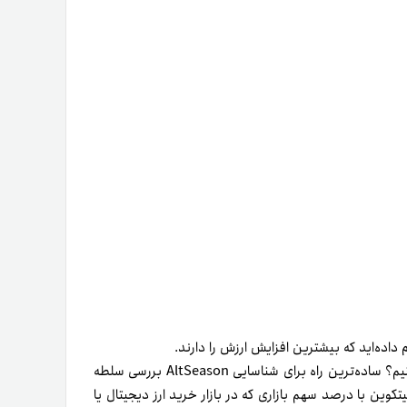
حال مهم‌ترین پرسش این است که چگونه AltSeason را شناسایی کنیم؟ ساده‌ترین راه برای شناسایی AltSeason بررسی سلطه
ید بدانیم سلطه BTC چیست؟ سلطه بیتکوین با درصد سهم بازاری که در بازار خرید ارز دیجیتال یا
سیزن طی کاهش درخورتوجه تسلط بیتکوین بر بازار خرید ارز
دیجیتال رخ می‌دهد. بنابراین، نمودار سمت چپ (تسلط BTC) نشان می‌دهد که ۹دسامبر۲۰۱۷، سلطه BTC فقط در ۳۵ روز از ۶۹
به ۳۷ رسیده است! اگر اکنون به نمودار سمت راست نگاه کنیم (سقف بازار Altcoins)، می‌بینیم که ۹دسامبر دقیقاً هم‌زمان با آغاز
ی‌شود.
این رخداد ۳۰مارس۲۰۱۸ نیز تکرار می‌شود: کاهش شدید سلطه بیتکوین بر بازار خرید ارز دیجیتال از ۵۰ به ۳۸ در ۴۰ روز. در بخش
کوین بر بازار خرید ارز دیجیتال به‌سرعت کاهش یابد، به