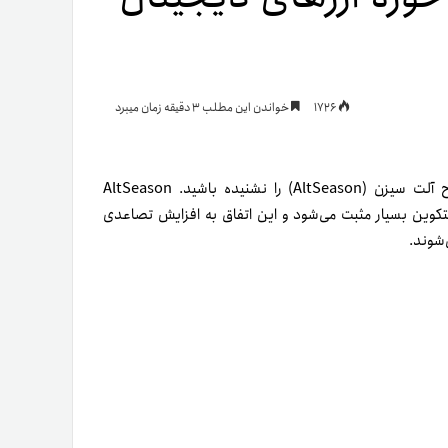
یمات
1726
خواندن این مطلب 3 دقیقه زمان میبرد
ج
اگر به‌تازگی وارد بازار خرید ارز دیجیتال شده باشید، شاید اصطلاح آلت سیزن (AltSeason) را نشنیده باشید. AltSeason
بیتکوین بسیار مثبت می‌شود و این اتفاق به افزایش تصاعدی