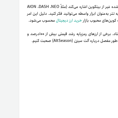
altcoin مخفف Alternative Coin است و به همه ارزهای رمزنگاری‌شده غیر از بیتکوین اشاره می‌کند (مثلاً AION ،‌DASH ،‌NEO
 Altcoins سرمایه‌گذاری کنید، به تتر به‌عنوان ابزار واسطه می‌توانید فکر کنید. دلیل این امر
 کوین‌های محبوب‌ بازار
خرید ارز دیجیتال
محسوب می‌شود.
یکی از AltSeason‌های معروف و قدرتمندترین دسامبر۲۰۱۷ اتفاق افتاد. برخی از ارزهای رمزپایه رشد قیمتی بیش از ۱۰۰درصد و
صل درباره آلت سیزن‌ (AltSeason) صحبت کنیم.
ین ارزهای رمزپایه، بیشترین شانس را برای دستیابی به
 می‌دهد تا بسته به نوع ویژگی‌های مدنظر و استراتژی‌تان،
BTC یا $ را جمع کنید. در پایان، AltSeason برای بازرگانان کمی شبیه دوره BlackFriday است؛ دوره‌ای که بازرگانان و
کنند. آسان است؟ خیر، خیلی آسان نیست. برای اطمینان از