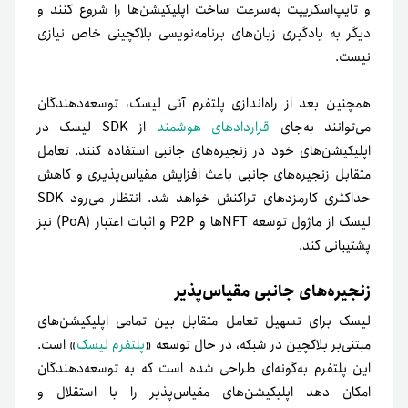
استفاده می‌شود. همچنین، هولدرهای LSK می‌توانند این توکن
را برای تأمین امنیت شبکه ازطریق اجماع DPoS به‌کار ببرند. آنان
با استفاده از توکن‌های LSK و از‌طریق کیف پول Lisk Desktop
می‌توانند در فرایند رأی‌گیری یا استیکینگ شرکت کنند.
زمانی‌که کاربر یکی از دو نقش رأی‌گیری و استیکینگ را برعهده
داشته باشد، توکن‌ها در کیف پول قفل خواهند شد. انتظار
می‌رود با افزایش کاربردهای شبکه لیسک و تعامل بین‌زنجیره‌ای
آن با سایر بلاکچین‌ها، استفاده از توکن LSK نیز افزایش یابد.
برای مثال، می‌توان از LSK برای رجیستر‌کردن اپلیکیشن‌های
بلاکچین یا انتقال پیام بین اپلیکیشن‌های مختلف استفاده کرد.
تعداد توکن‌های LSK درگردش
هنگام عرضه اولیه لیسک در سال ۲۰۱۶، ۱۰۰میلیون واحد توکن
LSK به بازار عرضه شد. ۶ سال بعد، یعنی در اوایل سال ۲۰۲۲،
تعداد این کوین‌ها به ۱۴۰‌میلیون واحد رسید. در هنگام نوشتن
این مقاله، تعداد کوین‌های LSK موجود نزدیک به ۱۴۵میلیون