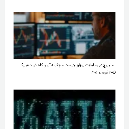
چه بر سر دوج کوین آمده است؟ بررسی دلایل افت محبوب‌ترین
میم‌کوین بازار
چرا قیمت رمزارزها در ۲۴ ساعت گذشته کاهش یافت؟ از تنش
ایران و آمریکا تا فشار فروش در بازار
آیا مرداد ماه معمولا برای بیت‌کوین ماه نزولی است؟ بررسی
عملکرد تاریخی بیت‌کوین در آگوست
پول‌شویی با رمزارزها چقدر واقعیت دارد؟ بررسی آمارها، روش‌ها
و باورهای اشتباه
۵ شاخص آنچین که قبل از خرید بیت‌کوین باید بررسی کنید
ما در تترلند با هدف ایجاد بستری امن به‌منظور تبادل