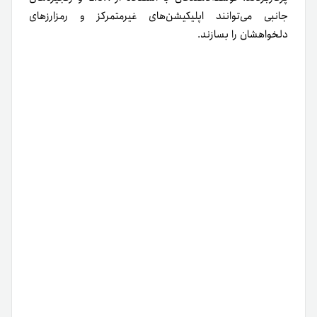
جانبی می‌توانند اپلیکیشن‌های غیرمتمرکز و رمزارزهای
دلخواهشان را بسازند.
لیسک چگونه عمل می‌کند؟
در سال ۲۰۱۶، مکس کُردِک (Max Kordek) و الیور بِدوس
(Oliver Beddows) لیسک را با هدف بهبود دسترسی کاربران و
توسعه‌دهندگان به وب ۳.۰ ایجاد کردند. در‌ادامه، به برخی از
ویژگی‌های اصلی لیسک اشاره می‌کنیم.
اثبات سهام واگذارشده (DPos)
لیسک از الگوریتم
اجماع سهام واگذارشده (DPoS)
برای تأمین
امنیت شبکه خود استفاده می‌کند. DPoS به‌عنوان نسخه مؤثرتر
و دموکراتیک‌تر اجماع اثبات سهام (PoS) در نظر گرفته می‌شود.