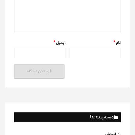
۰۲۱ ۹۱ ۳۰۰ ۳۰۰
support@tetherland.com
تمام حقوق مادی و معنوی سرویس متعلق به مجموعه تترلند (شرکت سکوی تبادل فردا)
است