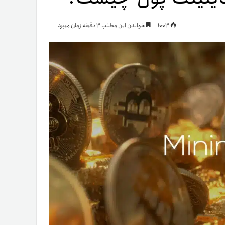
یمات
1003
خواندن این مطلب 3 دقیقه زمان میبرد
ج