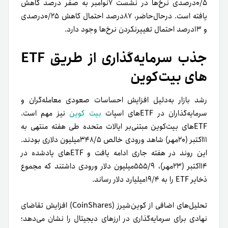
۰/۵درصدی نرخ‌ها در نشست ۷نوامبر به صفر درصد کاهش
یافته است. در‌حال‌حاضر، ۸۷درصد احتمال کاهش ۰/۲۵درصدی
و ۱۳درصد احتمال تغییرنکردن نرخ‌ها وجود دارد.
های بیت‌کوین
رشد بازار به‌دلیل افزایش احساسات صعودی معامله‌گران و
سرمایه‌گذاران در ETFهای اسپات
بیت کوین
نیز مهم است.
ETFهای بیت‌کوین مبتنی‌بر ایالات متحده طی هفته منتهی به
۱۱اکتبر (۲۰مهر) شاهد ورودی خالص ۳۴۸/۵‌میلیون دلاری بودند.
این روند در هفته جاری ادامه یافت و ETFهای یادشده در
۱۴اکتبر (۲۳مهر)، ۵۵۵/۹‌میلیون دلار ورودی داشتند که مجموع
ذخایر ETF را به ۱۹/۴میلیارد دلار رساند.
تحلیل‌های اضافی از کوین‌شیرز (CoinShares) افزایش تقاضای
نهادی برای سرمایه‌گذاری در ارزهای دیجیتال را نشان می‌دهد؛