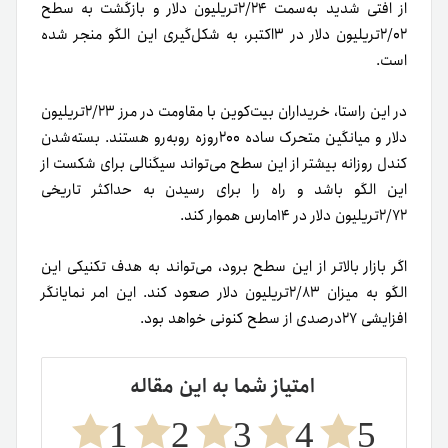
از افتی شدید به‌سمت ۲/۲۴تریلیون دلار و بازگشت به سطح
۲/۰۲تریلیون دلار در ۳اکتبر، به شکل‌گیری این الگو منجر شده
است.
در این راستا، خریداران بیت‌کوین با مقاومت در مرز ۲/۲۳تریلیون
دلار و میانگین متحرک ساده ۲۰۰روزه روبه‌رو هستند. بسته‌شدن
کندل روزانه بیشتر از این سطح می‌تواند سیگنالی برای شکست از
این الگو باشد و راه را برای رسیدن به حداکثر تاریخی
۲/۷۲تریلیون دلار در ۱۴مارس هموار کند.
اگر بازار بالاتر از این سطح برود، می‌تواند به هدف تکنیکی این
الگو به میزان ۲/۸۳تریلیون دلار صعود کند. این امر نمایانگر
افزایشی ۲۷‌درصدی از سطح کنونی خواهد بود.
امتیاز شما به این مقاله
1
2
3
4
5