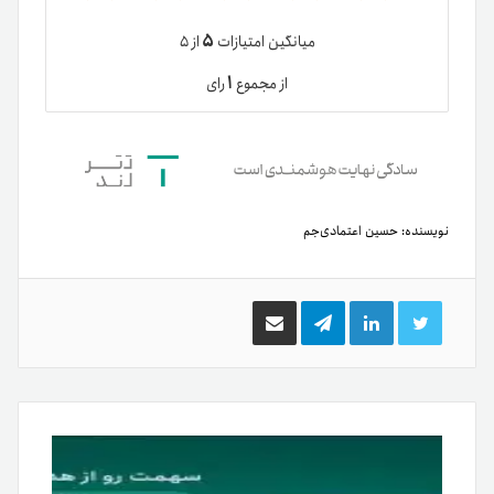
۵
میانگین امتیازات
از ۵
۱
از مجموع
رای
نویسنده:
حسین اعتمادی‌جم
توییتر
لینکدین
تلگرام
اشتراک
گذاری
از
طریق
ایمیل