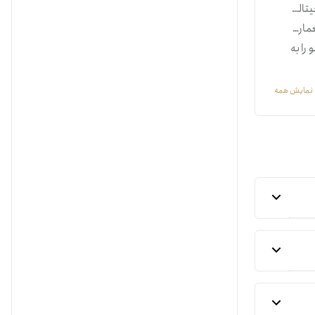
دیجیتالی
معماری
را به
نمایش همه
 قرار
انرژی کمتر در
زها و
ردانو
ی مهم
غییرات