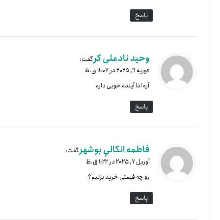
سقف عرضه توکن ADA برابر با ۴۵میلیارد در نظر گرفته شده است.
پاسخ
صفحات مفید:
قیمت تتر
کاربردهای کاردانو
وحید نادعلی کر
گفت:
کاردانو (Cardano) به‌عنوان پلتفرم بلاک‌چین نسل س
فوریه 9, 2025 در 11:07 ق.ظ
قراردادهای
آره ادا آینده خوبی داره
پاسخ
سهام (Proof of Stake)، قابلیت ارائه خدمات امن و مقیاس‌پذیر و دوست‌دار محیط‌زیست را دارد که آن را برای شرکت‌ها و کاربران جذاب می‌کند.
کاربردهای کاردانو فراتر از حوزه تکنولوژی است و در زمینه‌های اجت
فاطمه انكالي بوشهر
شفاف‌سازی هویت دیجیتال و مدیریت داده‌های آموزشی و ارائه راه
گفت:
آوریل 7, 2025 در 1:22 ق.ظ
دانش‌آموز است. این کاربردها نشان‌دهنده توانایی کاردانو در ارا
رو چه قیمتی خرید بزنیم؟
پاسخ
صفحات مفید:
خرید ترون