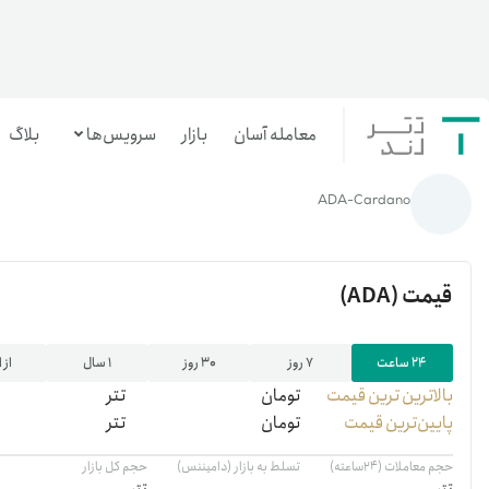
معامله آسان
بازار
سرویس‌ها
بلاگ
خانه
/
رمزارزها
/
قیمت کاردانو (ADA) | خرید Cardano | قیمت لحظه‌ای کاردانو (Cardano|ADA)
ADA-Cardano
معامله‌آسان
بازار تترلند
قیمت
(ADA)
سرمایه‌گذاری آسان
۲۴ ساعت
۷ روز
۳۰ روز
۱ سال
از 
بالاترین ‌ترین قیمت
تومان
تتر
پایین‌ترین قیمت
تومان
تتر
حجم معاملات (۲۴ساعته)
تسلط به بازار (دامیننس)
حجم کل بازار