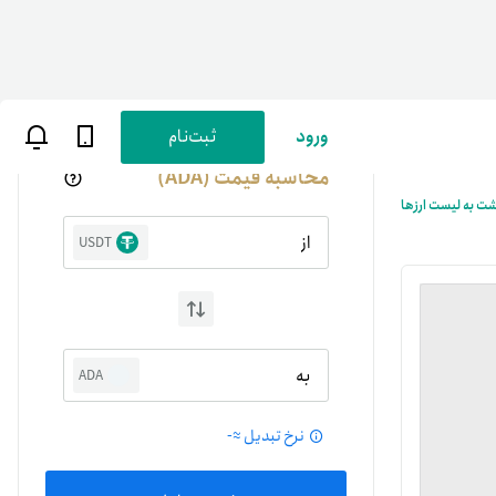
ورود
ثبت‌نام
محاسبه قیمت (ADA)
شت به لیست ارزها
از
USDT
ن
پارسی
به
ADA
صات کاربری
نرخ تبدیل ≈
-
ب‌های بانکی