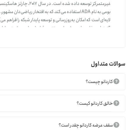
غیرمتمرکز توسعه داده شده 
بومی به نام ADA استفاده می‌کند که به افتخار ریاضی‌دا
لایه‌ای است که امکان به‌روزرسانی و توسعه پایدار شبکه را فراهم می‌آ
گزینه‌ای جذاب برای پروژه‌های مبتنی‌بر قراردادهای هوشمند و اپ
از دید سرمایه‌گذاری، کاردانو به‌دلیل قابلیت رشد و شهرتش به‌عنوان 
گرفته
و قیمت کاردانو به تومان
مقایسه با ارزهایی مانند بیت ‌کوین است. به‌طور کلی، موفقیت در س
سوالات متداول
برای
خرید کاردانو
و
خرید اتریوم
،
می‌توانید سفارش خود را در صرافی
کاردانو چیست؟
قیمت کاردانو
خالق کاردانو کیست؟
قیمت کاردانو به تومان
و دلار مانند سایر ارزهای دیجیتال نظیر
قی
میزان پذیرش فناوری بلاک‌چین کاردانو و تحولات تکنولوژیکی در این
نیز مشاهده می‌شود. عرضه و تقاضا از عوامل مؤثر بر قیمت آن هست
سقف عرضه کاردانو چقدر است؟
در شبکه یا پذیرش گسترده‌تر ADA منتشر