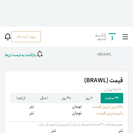
ورود / ثبت‌نام
خانه
/
رمزارزها
/
BRAWL
بازگشت به لیست ارزها
BRAWL-
قیمت
(BRAWL)
-
تتر
-
تومان
۲۴ ساعت
۷ روز
۳۰ روز
۱ سال
از ابتدا
بالاترین ‌ترین قیمت
تومان
تتر
پایین‌ترین قیمت
تومان
تتر
حجم معاملات (۲۴ساعته)
تسلط به بازار (دامیننس)
حجم کل بازار
تتر
تتر