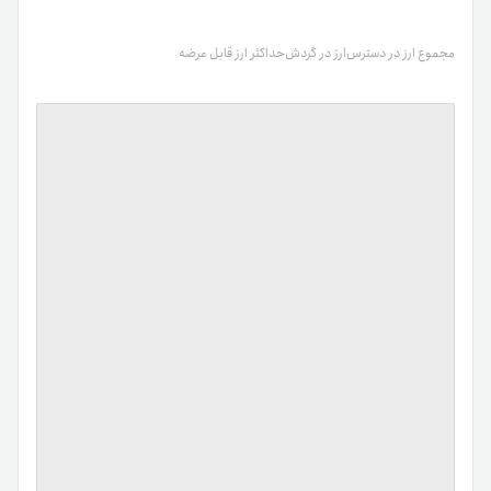
مجموع ارز در دسترس
ارز در گردش
حداکثر ارز قابل عرضه