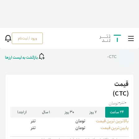
ورود / ثبت‌نام
خانه
/
رمزارزها
/
CTC
بازگشت به لیست ارزها
CTC-
قیمت
(CTC)
-
تتر
-
تومان
۲۴ ساعت
۷ روز
۳۰ روز
۱ سال
از ابتدا
بالاترین ‌ترین قیمت
تومان
تتر
پایین‌ترین قیمت
تومان
تتر