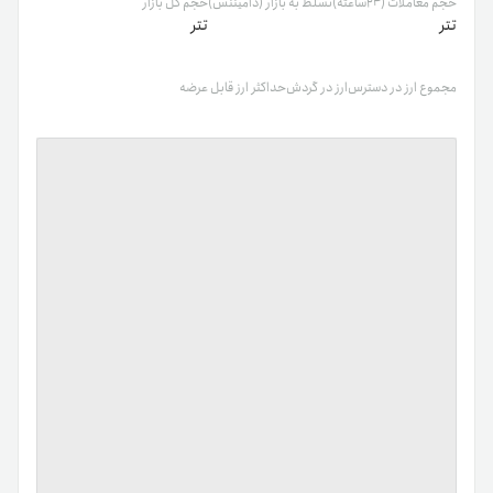
حجم معاملات (۲۴ساعته)
تسلط به بازار (دامیننس)
حجم کل بازار
تتر
تتر
مجموع ارز در دسترس
ارز در گردش
حداکثر ارز قابل عرضه