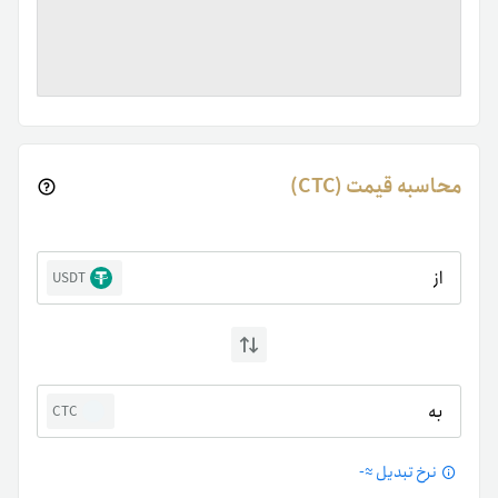
محاسبه قیمت (CTC)
از
USDT
به
CTC
نرخ تبدیل ≈
-