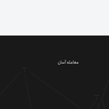
دعو
معامله آسان
کسب 
کد 