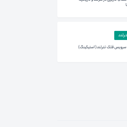
رلند
 سرویس قلک تترلند( استیکینگ)