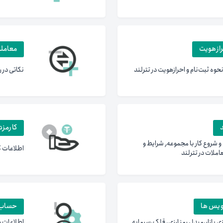
رازهویت
معامله
حوه ثبت‌نام و احراز‌هویت در تترلند
نکاتی در 
د
کارمزد
آشنایی با تترلند و شروع کار با مجموعه٬ شرایط و
اطلاعات ک
عاملات در تترلند
یس ها
حساب 
ی بازار،مبدل رمز ارزی، قلک،سرمایه
اطلاعات ح