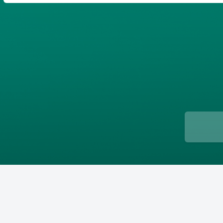
ن
پارسی
صات کاربری
ب‌های بانکی
یمات
ج