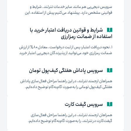
می‌شوند. ۲....
سرویس دیجی‌پی هم مانند سایر خدمات تترلند، شرایط و
قوانینی مشخص دارد. پیشنهاد می‌کنیم پیش از استفاده، این
موارد را به‌دقت مطالعه کرده و در صورت پذیرش، از سرویس
استفاده کنید. کاربران می‌توانند تا ۸۰٪ از مبلغ ضمانت خود را
شرایط و قوانین دریافت اعتبار خرید با
به‌صورت اعتبار دریافت کنند. دوره بازپرداخت اعتبار یک‌ماهه
استفاده از ضمانت رمزارزی
است و...
۱. نحوه دریافت اعتبار: پس از ثبت درخواست، معادل ۸۰٪ از ارزش
ضمانت رمزارزی خود می‌توانید از پذیرندگان دیجی‌پی اعتبار خرید
دریافت کنید. ۲. مهلت استفاده از اعتبار: تا تاریخی که در بخش
«تاریخچه تضامین → پایان ضمانت» درج شده است، می‌توانید از
سرویس پاداش هفتگی کیف‌پول تومان
اعتبار خود استفاده کنید. ۳. مهلت بازپرداخت:...
همراهان ارجمند تترلند، در این راهنما مراحل فعال‌سازی پاداش
هفتگی کیف‌پول تومانی را به‌صورت گام‌به‌گام توضیح داده‌ایم.
موجودی تومانی کاربران در تترلند در حساب بانکی قرض‌الحسنه
نگه‌داری می‌شود. با فعال‌سازی طرح پاداش تومانی، موجودی
سرویس گیفت کارت
شما به‌صورت خودکار به حساب کوتاه‌مدت روزشمار منتقل شده و
معادل سود بانکی حاصل، به‌طور کامل به...
همراهان ارجمند تترلند، در این راهنما مراحل فعال‌سازی
گیفت‌کارت در تترلند، را به‌صورت گام‌به‌گام توضیح داده‌ایم.
سرویس گیفت‌کارت این امکان را فراهم می‌کند تا کاربران با