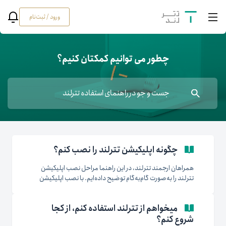
ورود / ثبت‌نام
چطور می توانیم کمکتان کنیم؟
چگونه اپلیکیشن تترلند را نصب کنم؟
همراهان ارجمند تترلند، در این راهنما مراحل نصب اپلیکیشن
تترلند را به‌صورت گام‌به‌گام توضیح داده‌ایم. با نصب اپلیکیشن
تترلند، به تمام امکانات و خدمات تترلند در گوشی همراه خود
دسترسی خواهید داشت. نصب اپلیکیشن تترلند برای
میخواهم از تترلند استفاده کنم، از کجا
دستگاه‌های اندرویدی: ۱. وارد صفحه‌ی اپلیکیشن در این
شروع کنم؟
آدرس(https://tetherland.com/application/) شوید. ۲.