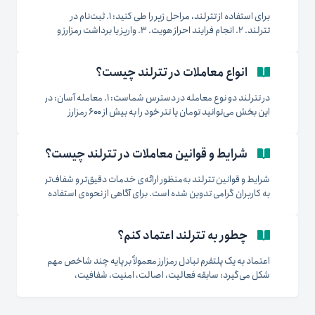
در این صفحه...
برای استفاده از تترلند، مراحل زیر را طی کنید: ۱. ثبت‌نام در
تترلند. ۲. انجام فرایند احراز هویت. ۳. واریز یا برداشت رمزارز و
تومان. ۴. خرید و فروش با استفاده از معامله آسان. ۵. انجام
معامله در بازار تترلند. پیش از ثبت‌نام و احراز هویت، حتماً
انواع معاملات در تترلند چیست؟
صفحه‌ی شرایط و...
در تترلند دو نوع معامله در دسترس شماست: ۱. معامله آسان: در
این بخش می‌توانید تومان یا تتر خود را به بیش از ۶۰۰ رمزارز
محبوب تبدیل کنید و برعکس. این روش سریع، ساده و مناسب
برای همه کاربران است. معامله آسان را میتوانید از اینجا شروع
شرایط و قوانین معاملات در تترلند چیست؟
کنید. ۲. معاملات...
شرایط و قوانین تترلند به‌منظور ارائه‌ی خدمات دقیق‌تر و شفاف‌تر
به کاربران گرامی تدوین شده است. برای آگاهی از نحوه‌ی استفاده
و ارائه‌ی خدمات در تترلند، لطفاً شرایط و قوانین را با دقت
مطالعه کنید. با ثبت‌نام یا هر بار ورود به حساب کاربری، شما
چطور به تترلند اعتماد کنم؟
تأیید می‌کنید که مفاد این...
اعتماد به یک پلتفرم تبادل رمزارز معمولاً بر پایه چند شاخص مهم
شکل می‌گیرد: سابقه فعالیت، اصالت، امنیت، شفافیت،
پشتیبانی شبانه‌روزی و رضایت کاربران. تترلند از سال ۱۳۹۶
فعالیت خود را در حوزه رمزارزها آغاز کرده و همواره در مسیر ارتقای