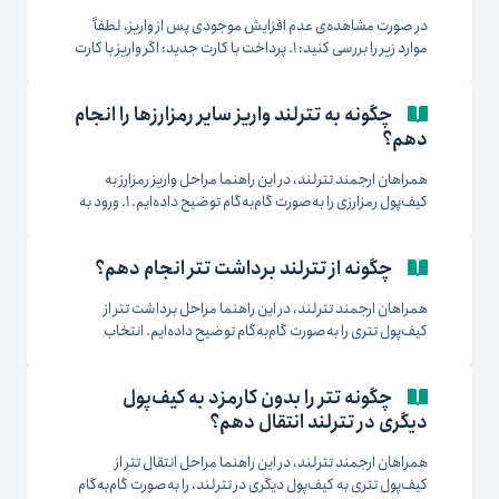
در صورت مشاهده‌ی عدم افزایش موجودی پس از واریز، لطفاً
موارد زیر را بررسی کنید: ۱. پرداخت با کارت جدید: اگر واریز با کارت
بانکی جدید و تأییدنشده انجام شده باشد، انتقال تتر ممکن است
با تأخیر انجام شود. ۲. درستی آدرس کیف‌پول: در صورتی‌که
چگونه به تترلند واریز سایر رمزارزها را انجام
آدرس ثبت‌شده نادرست باشد، موجودی...
دهم؟
همراهان ارجمند تترلند، در این راهنما مراحل واریز رمزارز به
کیف‌پول رمزارزی را به‌صورت گام‌به‌گام توضیح داده‌ایم. ۱. ورود به
حساب کاربری ابتدا وارد وب‌سایت تترلند شوید و پس از ورود به
حساب کاربری خود، به بخش کیف‌پول بروید. در این بخش، امکان
چگونه از تترلند برداشت تتر انجام دهم؟
واریز و برداشت فراهم است و همچنین...
همراهان ارجمند تترلند، در این راهنما مراحل برداشت تتر از
کیف‌پول تتری را به‌صورت گام‌به‌گام توضیح داده‌ایم. انتخاب
شبکه برداشت تتر پیش از ثبت درخواست برداشت، ابتدا لازم است
با شبکه‌های انتقال تتر آشنا شوید تا بتوانید مناسب‌ترین گزینه را
چگونه تتر را بدون کارمزد به کیف‌پول
بر اساس سرعت، کارمزد و مقصد برداشت انتخاب کنید: شبکه...
دیگری در تترلند انتقال دهم؟
همراهان ارجمند تترلند، در این راهنما مراحل انتقال تتر از
کیف‌پول تتری به کیف‌پول دیگری در تترلند، را به‌صورت گام‌به‌گام