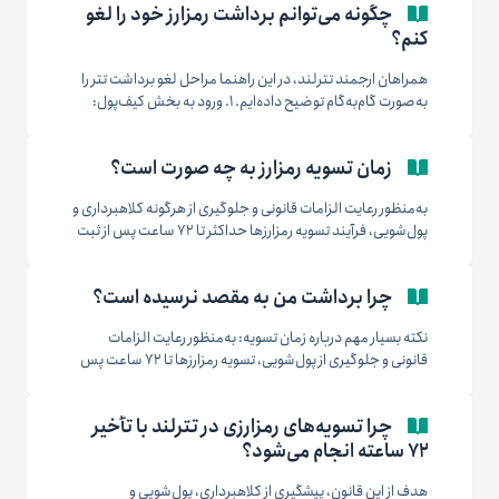
چگونه می‌توانم برداشت رمزارز خود را لغو
درخواست برداشت: پس از ثبت درخواست برداشت و وارد کردن
کنم؟
کد...
همراهان ارجمند تترلند، در این راهنما مراحل لغو برداشت تتر را
به‌صورت گام‌به‌گام توضیح داده‌ایم. ۱. ورود به بخش کیف‌پول:
ابتدا وارد بخش کیف‌پول شده و سپس وارد بخش برداشت
شوید. ۲. مشاهده تاریخچه برداشت‌ها: در انتهای صفحه، لیستی
زمان تسویه رمزارز به چه صورت است؟
از برداشت‌های در حال انجام نمایش داده می‌شود. ۳. انتخاب
برداشت...
به‌منظور رعایت الزامات قانونی و جلوگیری از هرگونه کلاهبرداری و
پول‌شویی، فرآیند تسویه رمزارزها حداکثر تا ۷۲ ساعت پس از ثبت
درخواست برداشت توسط کاربر انجام می‌شود. زمان دقیق و
نحوه‌ی تسویه به عواملی مانند نوع رمزارز، شبکه‌ی انتقال، مبلغ
چرا برداشت من به مقصد نرسیده است؟
تراکنش و زمان ثبت سفارش بستگی دارد. تترلند همواره تلاش...
نکته بسیار مهم درباره زمان تسویه: به‌منظور رعایت الزامات
قانونی و جلوگیری از پول‌شویی، تسویه رمزارزها تا ۷۲ ساعت پس
از ثبت درخواست انجام می‌شود. همچنین زمان انجام تسویه بسته
به نوع شبکه، مبلغ تراکنش، زمان ثبت سفارش و شرایط شبکه
چرا تسویه‌های رمزارزی در تترلند با تأخیر
بلاک‌چین ممکن است متغیر باشد. در صورتی که تراکنش...
۷۲ ساعته انجام می‌شود؟
هدف از این قانون، پیشگیری از کلاهبرداری، پول‌شویی و