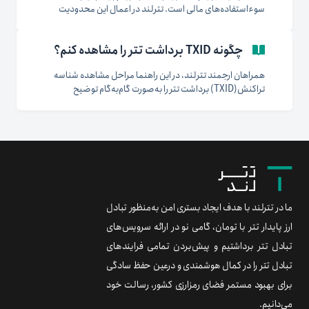
سوء‌استفاده‌های مالی است. تترلند در اعمال این محدودیت
نقشی ندارد و صرفاً موظف به رعایت آن است. ما بابت کندی در
روند تسویه از کاربران محترم پوزش می‌خواهیم و قدردان صبوری
چگونه TXID برداشت تتر را مشاهده کنم؟
شما هستیم. برای مشاهده‌ی متن کامل ابلاغیه‌ی پلیس فتا،
می‌توانید...
همراهان ارجمند تترلند، در این راهنما مراحل مشاهده شناسه
تراکنش(TXID) برداشت تتر را به‌صورت گام‌به‌گام توضیح
داده‌ایم. ۱. ورود به حساب کاربری: اگر واریز با کارت بانکی جدید و
تأییدنشده انجام شده باشد، انتقال تتر ممکن است با تأخیر انجام
شود. ۲. رفتن به بخش تاریخچه: پس از ورود، از...
ما در تترلند با هدف ایجاد بستری امن به‌منظور تبادل
ارز پایدار تتر با تومان، گامی نو در ارائه سرویس‌های
تبادل تتر برداشتیم و پیش‌بردن تمامی فرایندهای
تبادل تتر را در کمال هوشمندی و درعین حفظ سادگی
برای بهبود مستمر فضای رمزارزی کشور، رسالت خود
می‌دانیم.