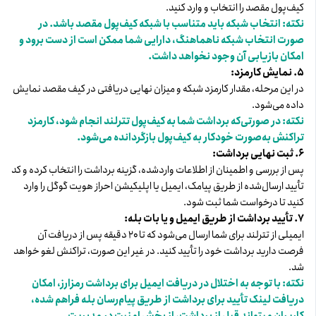
کیف‌پول مقصد را انتخاب و وارد کنید.
نکته: انتخاب شبکه باید متناسب با شبکه کیف‌پول مقصد باشد. در
صورت انتخاب شبکه ناهماهنگ، دارایی شما ممکن است از دست برود و
امکان بازیابی آن وجود نخواهد داشت.
۵. نمایش کارمزد:
در این مرحله، مقدار کارمزد شبکه و میزان نهایی دریافتی در کیف مقصد نمایش
داده می‌شود.
نکته: در صورتی‌که برداشت شما به کیف‌پول تترلند انجام شود، کارمزد
تراکنش به‌صورت خودکار به کیف‌پول بازگردانده می‌شود.
۶. ثبت نهایی برداشت:
پس از بررسی و اطمینان از اطلاعات واردشده، گزینه برداشت را انتخاب کرده و کد
تأیید ارسال‌شده از طریق پیامک، ایمیل یا اپلیکیشن احراز هویت گوگل را وارد
کنید تا درخواست شما ثبت شود.
۷. تأیید برداشت از طریق ایمیل و یا بات بله:
ایمیلی از تترلند برای شما ارسال می‌شود که تا ۲۰ دقیقه پس از دریافت آن
فرصت دارید برداشت خود را تأیید کنید. در غیر این صورت، تراکنش لغو خواهد
شد.
نکته: با توجه به اختلال در دریافت ایمیل برای برداشت رمزارز، امکان
دریافت لینک تأیید برای برداشت از طریق پیام‌رسان بله فراهم شده،