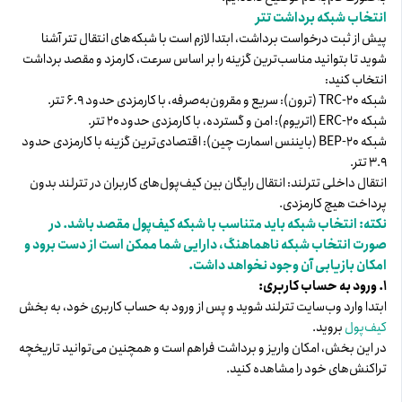
انتخاب شبکه برداشت تتر
پیش از ثبت درخواست برداشت، ابتدا لازم است با شبکه‌های انتقال تتر آشنا
شوید تا بتوانید مناسب‌ترین گزینه را بر اساس سرعت، کارمزد و مقصد برداشت
انتخاب کنید:
شبکه TRC-20 (ترون): سریع و مقرون‌به‌صرفه، با کارمزدی حدود ۶.۹ تتر.
شبکه ERC-20 (اتریوم): امن و گسترده، با کارمزدی حدود ۲۰ تتر.
شبکه BEP-20 (بایننس اسمارت چین): اقتصادی‌ترین گزینه با کارمزدی حدود
۳.۹ تتر.
انتقال داخلی تترلند: انتقال رایگان بین کیف‌پول‌های کاربران در تترلند بدون
پرداخت هیچ کارمزدی.
نکته: انتخاب شبکه باید متناسب با شبکه کیف‌پول مقصد باشد. در
صورت انتخاب شبکه ناهماهنگ، دارایی شما ممکن است از دست برود و
امکان بازیابی آن وجود نخواهد داشت.
۱. ورود به حساب کاربری:
ابتدا وارد وب‌سایت تترلند شوید و پس از ورود به حساب کاربری خود، به بخش
کیف‌پول
بروید.
در این بخش، امکان واریز و برداشت فراهم است و همچنین می‌توانید تاریخچه
تراکنش‌های خود را مشاهده کنید.