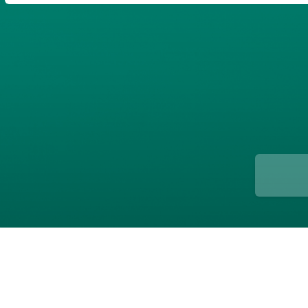
ن
پارسی
صات کاربری
ب‌های بانکی
یمات
ج