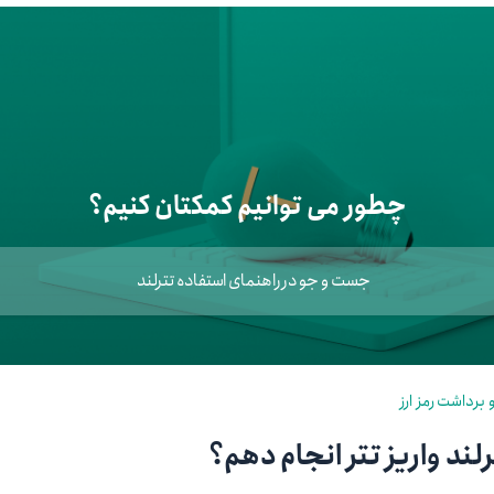
اعتبار خرید کالا
پاداش کیف‌پول تومانی
گیفت کارت
زبا
مهر تترلند
چطور می توانیم کمکتان کنیم؟
مشخ
حسا
تنظ
و برداشت رمز ارز
لند واریز تتر انجام دهم؟
خرو