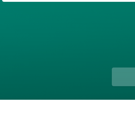
ن
پارسی
صات کاربری
ب‌های بانکی
یمات
ج