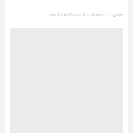
مجموع ارز در دسترس
ارز در گردش
حداکثر ارز قابل عرضه