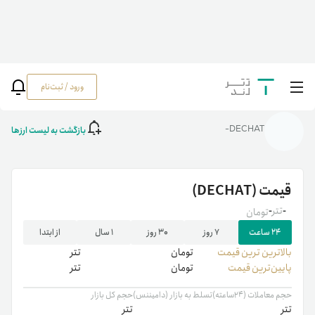
ورود / ثبت‌نام
خانه
/
رمزارزها
/
DECHAT
بازگشت به لیست ارزها
DECHAT-
قیمت
(DECHAT)
-
تتر
-
تومان
۲۴ ساعت
۷ روز
۳۰ روز
۱ سال
از ابتدا
بالاترین ‌ترین قیمت
تومان
تتر
پایین‌ترین قیمت
تومان
تتر
حجم معاملات (۲۴ساعته)
تسلط به بازار (دامیننس)
حجم کل بازار
تتر
تتر