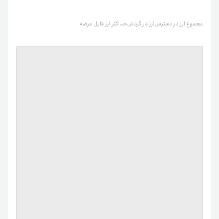
مجموع ارز در دسترس
ارز در گردش
حداکثر ارز قابل عرضه