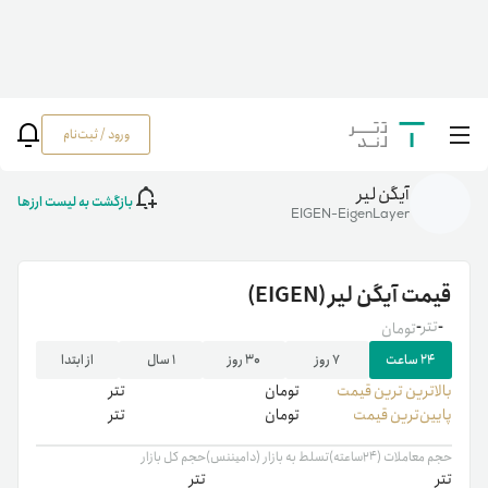
ورود / ثبت‌نام
خانه
/
رمزارزها
/
EIGEN
آیگن لیر
بازگشت به لیست ارزها
EIGEN-EigenLayer
قیمت
آیگن لیر
(EIGEN)
-
تتر
-
تومان
۲۴ ساعت
۷ روز
۳۰ روز
۱ سال
از ابتدا
بالاترین ‌ترین قیمت
تومان
تتر
پایین‌ترین قیمت
تومان
تتر
حجم معاملات (۲۴ساعته)
تسلط به بازار (دامیننس)
حجم کل بازار
تتر
تتر