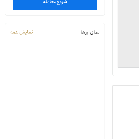
شروع معامله
یمات
نمای ارزها
نمایش همه
ج