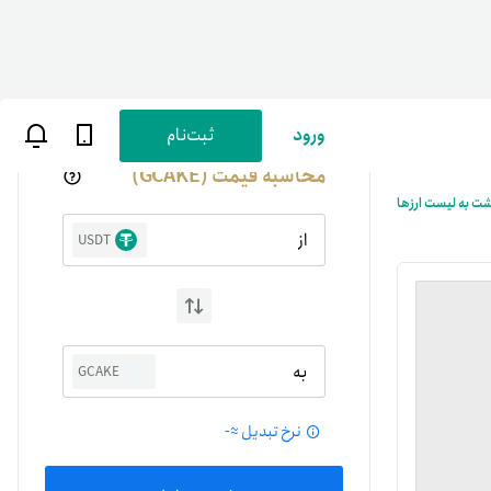
ورود
ثبت‌نام
محاسبه قیمت (GCAKE)
شت به لیست ارزها
از
USDT
ن
پارسی
به
GCAKE
صات کاربری
نرخ تبدیل ≈
-
ب‌های بانکی