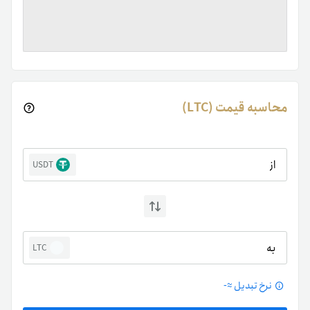
محاسبه قیمت (LTC)
از
USDT
به
LTC
نرخ تبدیل ≈
-