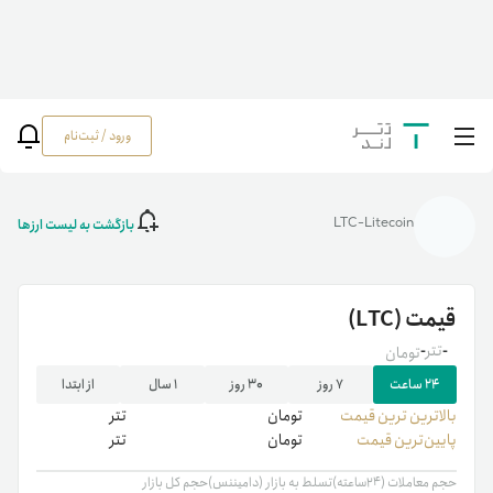
ورود / ثبت‌نام
خانه
/
رمزارزها
/
قیمت لایت کوین (LTC) | خرید Litecoin | قیمت لحظه‌ای لایت کوین
(LTC)
بازگشت به لیست ارزها
LTC-Litecoin
قیمت
(LTC)
-
تتر
-
تومان
۲۴ ساعت
۷ روز
۳۰ روز
۱ سال
از ابتدا
بالاترین ‌ترین قیمت
تومان
تتر
پایین‌ترین قیمت
تومان
تتر
حجم معاملات (۲۴ساعته)
تسلط به بازار (دامیننس)
حجم کل بازار