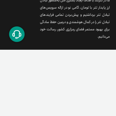
ما در تترلند با هدف ایجاد بستری امن به‌منظور تبادل
ارز پایدار تتر با تومان، گامی نو در ارائه سرویس‌های
تبادل تتر برداشتیم و پیش‌بردن تمامی فرایندهای
تبادل تتر را در کمال هوشمندی و درعین حفظ سادگی
برای بهبود مستمر فضای رمزارزی کشور، رسالت خود
می‌دانیم.
برند متریال
معامله آسان