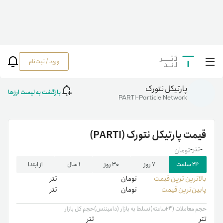
ورود / ثبت‌نام
خانه
/
رمزارزها
/
PARTI
پارتیکل نتورک
بازگشت به لیست ارزها
PARTI-Particle Network
قیمت
پارتیکل نتورک
(PARTI)
-
تتر
-
تومان
۲۴ ساعت
۷ روز
۳۰ روز
۱ سال
از ابتدا
بالاترین ‌ترین قیمت
تومان
تتر
پایین‌ترین قیمت
تومان
تتر
حجم معاملات (۲۴ساعته)
تسلط به بازار (دامیننس)
حجم کل بازار
تتر
تتر