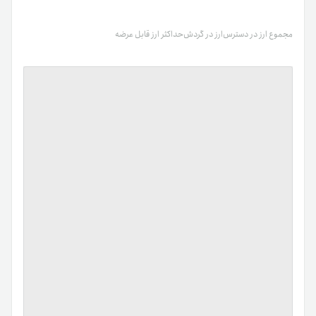
مجموع ارز در دسترس
ارز در گردش
حداکثر ارز قابل عرضه