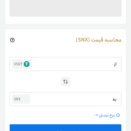
محاسبه قیمت (SNX)
از
USDT
به
SNX
نرخ تبدیل ≈
-