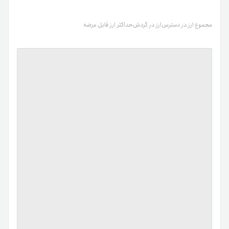
مجموع ارز در دسترس
ارز در گردش
حداکثر ارز قابل عرضه