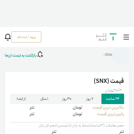
ورود / ثبت‌نام
خانه
/
رمزارزها
/
SNX
بازگشت به لیست ارزها
SNX-
قیمت
(SNX)
-
تتر
-
تومان
۲۴ ساعت
۷ روز
۳۰ روز
۱ سال
از ابتدا
بالاترین ‌ترین قیمت
تومان
تتر
پایین‌ترین قیمت
تومان
تتر
حجم معاملات (۲۴ساعته)
تسلط به بازار (دامیننس)
حجم کل بازار
تتر
تتر