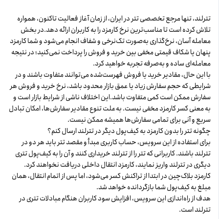
تترلند، تنها مرجع تخصصی تتر در ایران، از زمان آغاز فعالیت تاکنون، همواره
تلاش کرده است تا مناسب‌ترین نرخ کارمزد را به کاربران ارائه دهد. در بخش
معامله آسان، نرخ‌گذاری به‌صورت تک‌نرخی و شفاف انجام می‌شود و شما کارمزد
پنهان یا شکاف قیمتی مخفی بین خرید و فروش را پرداخت نمی‌کنید؛ در نتیجه
معامله‌ای ساده و به‌صرفه تجربه خواهید کرد.
با این حال، مقادیر خرید یا فروش فهرست‌شده می‌توانند متفاوت باشند و در
شرایطی که حجم سفارش زیاد یا عمق بازار محدود باشد، نرخ خرید و فروش هر
سفارش ممکن است کمی متفاوت باشد. این اختلاف ناشی از شرایط بازار است و
به معنی کسر کارمزد مخفی نیست. به‌علت تنوع مقادیر سفارش‌ها، امکان تبادل
سریع و آنی برای تمامی سفارش‌ها همیشه ممکن نیست.
چگونه تتر را بدون کارمزد به کیف‌پول دیگر در تترلند ارسال کنم؟
برای استفاده از این سرویس، حساب کاربری مبدأ و مقصد تتر باید هر دو در
تترلند باشند. کاربرانی که تتر را از تترلند خریداری کنند و آن را به کیف‌پول تتری
دیگری در تترلند واریز نمایند، کارمزد انتقال داخلی دریافت نخواهند کرد.
کارمزد بلاک‌چین در ابتدا از تراکنش کسر می‌شود، اما پس از اتمام انتقال، همان
مبلغ به کیف‌پول شما بازگردانده خواهد شد.
هدف از راه‌اندازی این سرویس، افزایش سود کاربران هنگام مبادلات تتری در
تترلند است.