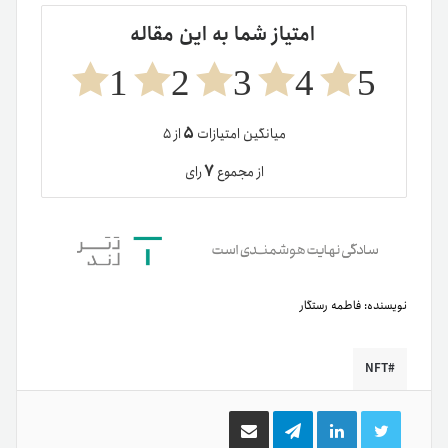
امتیاز شما به این مقاله
1
2
3
4
5
۵
میانگین امتیازات
از ۵
۷
از مجموع
رای
نویسنده:
فاطمه رستگار
NFT
توییتر
لینکدین
تلگرام
اشتراک