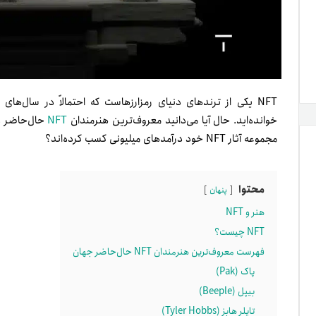
NFT یکی از ترندهای دنیای رمزارزهاست که احتمالاً در سال‌های 
خوانده‌اید. حال آیا می‌دانید معروف‌ترین هنرمندان
NFT
حال‌حاضر دن
مجموعه آثار NFT خود درآمدهای میلیونی کسب کرده‌اند؟
محتوا
پنهان
هنر و NFT
NFT چیست؟
فهرست معروف‌ترین هنرمندان NFT حال‌حاضر جهان
پاک (Pak)
بیپل (Beeple)
تایلر هابز (Tyler Hobbs)