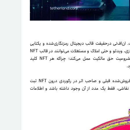
ی توکن غیرمثلی است. ان‌اف‌تی درحقیقت قالب دیجیتال رمزنگاری‌شده و یکتایی
است که در شبکه بلاکچین ذخیره می‌شود. آثار هنری، عکس، کتاب، بازی، ویدئو و حتی املاک و مستغلات می‌توانند در قالب NFT
عرضه شوند. در اصل، استاندارد NFT به‌عنوان تضمینی برای مشروعیت حق مالکیت عمل می‌کند؛ چراکه هر NFT‌ کلید
.
تمام اطلاعات مربوط به خالق اثر، ارزش فعلی، قیمت‌های خرید‌وفروش‌شده قبلی و صاحب اثر در رکوردی درون NFT ثبت
ند تابلوِ ارزشمند نقاشی، فقط یک عدد از آن وجود داشته باشد و اطلاعات