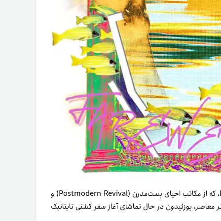
NFT هنری از هنرمند کانادایی، Djon von Zim of Oddly Oaktree، که از مکاتب احیای پست‌مدرن (Postmodern Revival) و
الهام‌ گرفته است. در این اثر معاصر، پوزئیدون در حال تماشای آغاز سفر کشتی تایتانیک