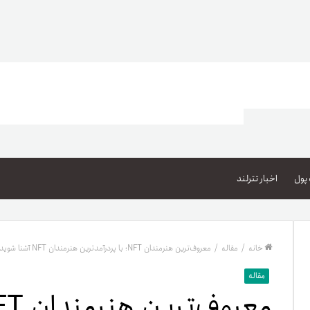
اعتبار خرید کالا
پاداش کیف‌پول تومانی
پول
اخبار تترلند
گیفت کارت
زبا
مهر تترلند
خانه
/
مقاله
/
معروف‌ترین هنرمندان NFT؛ با پردرآمدترین هنرمندان NFT آشنا شوید
مشخ
مقاله
حسا