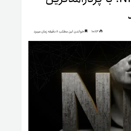
یمات
1083
خواندن این مطلب 8 دقیقه زمان میبرد
ج