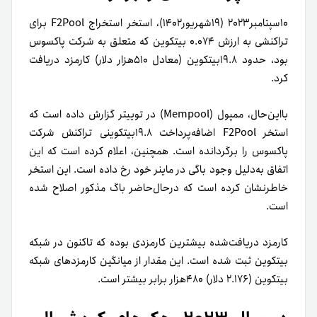
۱۰سپتامبر۲۰۲۳ (۱۹شهریور۱۴۰۲)، استخر استخراج F2Pool برای
تراکنشی به ارزش ۰.۰۷۴ بیتکوین که متعلق به شرکت پاکسوس
بود، حدود ۱۹.۸بیتکوین (معادل ۵۱۰هزار دلار) کارمزد دریافت
کرد.
بااین‌حال، ممپول (Mempool) در توییتر گزارش داده است که
استخر F2Pool اضافه‌پرداخت ۱۹.۸بیتکوینی تراکنش شرکت
پاکسوس را برگردانده است. همچنین، اعلام کرده است که این
اتفاق به‌‌دلیل وجود باگی در ماینر خود رخ داده است. این استخر
خاطرنشان کرده است که در‌حال‌حاضر باگ مذکور اصلاح شده
است.
کارمزد دریافت‌شده بیشترین کارمزدی بوده که تاکنون در شبکه
بیتکوین ثبت شده است. این مقدار از میانگین کارمزدهای شبکه
بیتکوین (۲.۱۷۶ دلار) ۴۸۰هزار برابر بیشتر است.