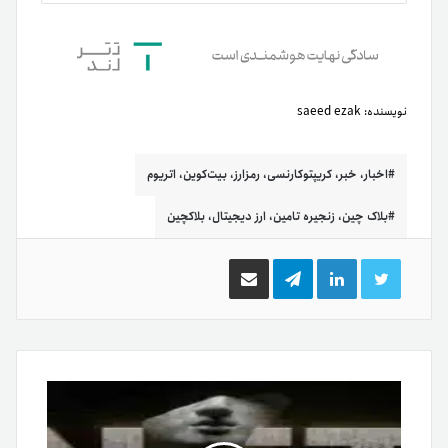
نویسنده:
saeed ezak
اخبار، خبر، کریپتوکارنسی، رمزارز، بیت‌کوین، اتریوم
بلاک چین، زنجیره تامین، ارز دیجیتال، بلاکچین
توییتر
لینکدین
تلگرام
اشتراک
گذاری
از
طریق
ایمیل