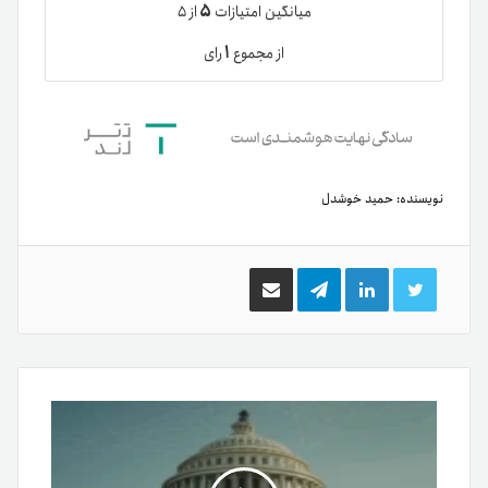
۵
میانگین امتیازات
از ۵
۱
از مجموع
رای
نویسنده:
حمید خوشدل
توییتر
لینکدین
تلگرام
اشتراک
گذاری
از
طریق
ایمیل