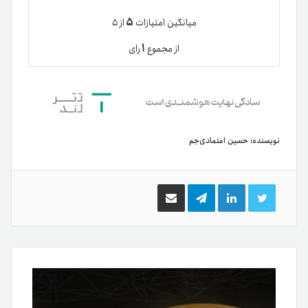
۵
میانگین امتیازات
از ۵
۱
از مجموع
رای
نویسنده:
حسین اعتمادی‌جم
توییتر
لینکدین
تلگرام
اشتراک
گذاری
از
طریق
ایمیل