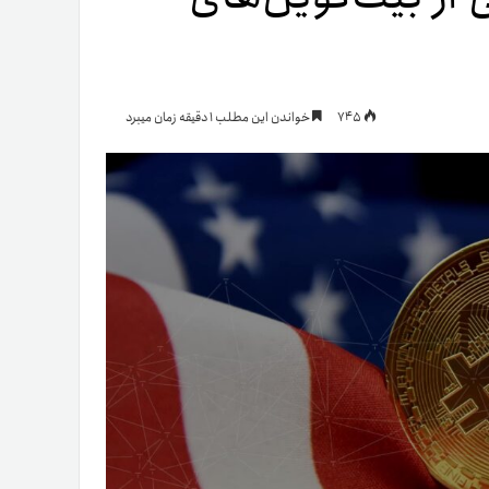
یمات
745
خواندن این مطلب 1 دقیقه زمان میبرد
ج