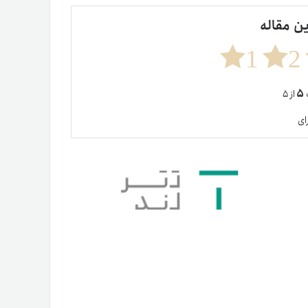
ین مقاله
1
2
۵
ت
از ۵
ای