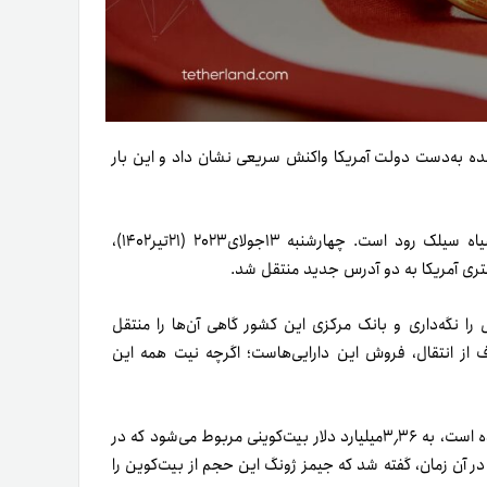
‌شده به‌دست دولت آمریکا واکنش سریعی نشان داد و این بار
دولت آمریکا دوباره در حال انتقال بیت‌کوین‌های مرتبط با بازار سیاه سیلک رود است. چهارشنبه ۱۳جولای۲۰۲۳ (۲۱تیر۱۴۰۲)،
ی را نگه‌داری و بانک مرکزی این کشور گاهی آن‌ها را منتقل
دف از انتقال، فروش این دارایی‌هاست؛ اگر‌چه نیت همه این
به‌احتمال بسیار زیاد بیت‌کوین‌هایی که اخیراً دولت آمریکا جابه‌جا کرده‌ است، به ۳٫۳۶میلیارد دلار بیت‌کوینی مربوط می‌شود که در
 (James Zhong) مصادره شده‌اند. در آن‌ زمان، گفته شد که جیمز ژونگ این حجم از بیت‌کوین را