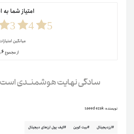
امتیاز شما به ا
3
4
5
میانگین امتیازا
۶
از مجموع
ر
نویسنده:
saeed ezak
ارزدیجیتال
بیت کوین
کیف پول ارزهای دیجیتال