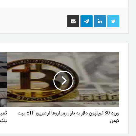
توییتر
لینکدین
تلگرام
اشتراک
گذاری
از
طریق
ایمیل
ورود 30 تریلیون دلار به بازار رمز ارزها از طریق ETF‌ بیت
کوین
بلک‌ر