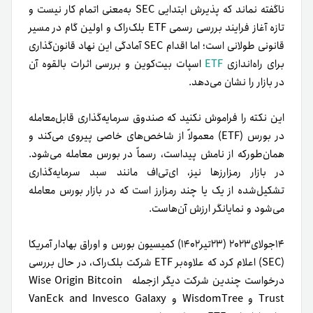
ناگفته نماند که پذیرش ابتدایی SEC به‌معنی اتمام کار نیست و
تازه آغاز فرایند بررسی رسمی ETF‌ بلک‌راک و اولین گام در مسیر
قانونی طولانی است؛ اما اقدام SEC آمادگی این نهاد قانون‌گذاری
برای راه‌اندازی
ETF‌
اسپات بیت‌کوین و بررسی اثرات بالقوه آن
در بازار را نشان می‌دهد.
این نکته را فراموش نکنید که صندوق سرمایه‌گذاری قابل‌معامله
در بورس (ETF) معمولاً از شاخص‌های خاصی پیروی می‌کند و
همان‌طور‌که از نامش پیداست، رسماً در بورس معامله می‌شود.
در بازار رمزارزها نیز، ای‌تی‌اف مانند سبد سرمایه‌گذاری
تشکیل‌شده از یک یا چند رمزارز است که در بازار بورس معامله
می‌شود و نمایانگر ارزش آن‌هاست.
۱۴‌جولای۲۰۲۳ (۲۳‌تیر۱۴۰۲) کمیسیون بورس و اوراق بهادار آمریکا
(SEC) اعلام کرد که علاوه‌بر ETF‌ شرکت بلک‌راک، در حال بررسی
درخواست چندین شرکت دیگر از‌جمله Wise Origin Bitcoin
Trust و WisdomTree و VanEck and Invesco Galaxy