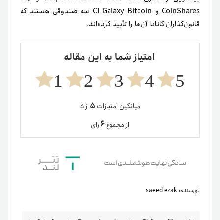
CoinShares و CI Galaxy Bitcoin سه صندوقی هستند که
قانون‌گذاران کانادا آن‌ها را تأیید کرده‌اند.
امتیاز شما به این مقاله
1
2
3
4
5
۵
میانگین امتیازات
از ۵
۶
از مجموع
رای
نویسنده:
saeed ezak