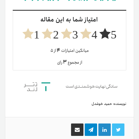
امتیاز شما به این مقاله
1
2
3
4
5
۴
میانگین امتیازات
از ۵
۳
از مجموع
رای
نویسنده:
حمید خوشدل
توییتر
لینکدین
تلگرام
اشتراک
گذاری