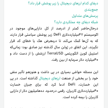
دیفای کدام ارزهای دیجیتال را زیر پوشش قرار داد؟
جمع‌بندی
پرسش‌های متداول
شبکه دیفای چه عملکردی دارد؟
در‌حال‌حاضر کمتر از ۱درصد از کل دارایی‌های موجود در
اکوسیستم ۴۷میلیارد‌دلاری DeFi زیر پوشش سیاستی قرار دارند
که به آن‌ها کمک می‌کند تا درمعرض هک یا خطای کد قرار
نگیرند.
این اتفاق در ژوئن سال گذشته نیز صادق بود؛ زمانی‌که
استیبل کوین الگوریتمی TerraUSD ارزشش را از دست داد و
۴۰میلیارد دلار سرمایه از بین رفت.
این مسئله حواشی بسیاری در پی داشت و هنوز‌هم تأثیر منفی
خود را بر بخشی از صنعت
ارزهای دیجیتال
گذاشته است. در پی
این خسارت، DeFi ادعا کرد که برای جبران خسارت
۴۰میلیارد‌دلاری کاربران، رقمی در‌حدود ده‌ها‌میلیون دلار از دارایی‌
کاربران را بیمه کرده است.