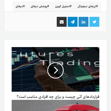
ارزهای دیجیتال
استیبل کوین
پوشش دیفای
دیفای
توییتر
لینکدین
تلگرام
اشتراک
گذاری
از
طریق
ایمیل
قراردادهای آتی چیست و برای چه افرادی مناسب است؟