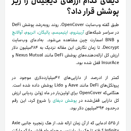
دیفای کدام ارزهای دیجیتال را زیر
پوشش قرار داد؟
طبق گفته وب‌سایت OpenCover‌، روند رو‌به‌رشد پوشش DeFi
در سراسر شبکه‌های
آربیتروم
،
اپتیمیسم
،
پالیگان
،
اتریوم
،
آوالانچ
و BNB اسمارت چین
مشاهده می‌شود.
به‌ادعای وب‌سایت
Decrypt، تا زمان نگارش این مقاله نزدیک به ۲۸۴میلیون دلار
ارزش کل ارائه‌دهنده‌های پوشش DeFi مانند Nexus Mutual و
InsurAce قفل شده بود.
کمتر از ۱درصد از دارایی‌های ۴۷میلیارد‌دلاری موجود در
پروتکل‌های DeFi مانند Aave و Lido پوشش داده شده است.
هنگامی‌که OpenCover برای اولین‌بار در ماه ژوئن ردیابی ارزش
کل دارایی قفل‌شده در
پوشش دیفای
را شروع کرد، این رقم
در‌حدود ۳۹۴میلیون دلار بود.
از ۵۲۵ ادعایی که از آن زمان ارائه شد، از هک زنجیره جانبی Axie
Infinity گرفته تا هک پل بایننس و حمله وام فلش مانگو مارکت