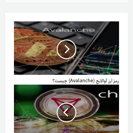
از
طریق
ایمیل
رمز ارز آوالانچ (Avalanche) چیست؟