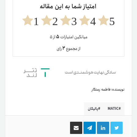
امتیاز شما به این مقاله
1
2
3
4
5
۵
میانگین امتیازات
از ۵
۲
از مجموع
رای
نویسنده:
فاطمه رستگار
MATIC
پالیگان
توییتر
لینکدین
تلگرام
اشتراک
گذاری