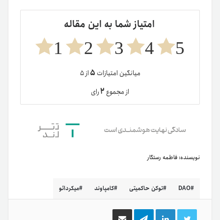
امتیاز شما به این مقاله
1
2
3
4
5
۵
میانگین امتیازات
از ۵
۲
از مجموع
رای
نویسنده:
فاطمه رستگار
DAO
توکن حاکمیتی
کامپاوند
میکردائو