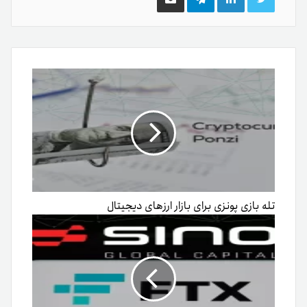
توییتر
لینکدین
تلگرام
اشتراک
گذاری
از
طریق
ایمیل
تله بازی پونزی برای بازار ارزهای دیجیتال